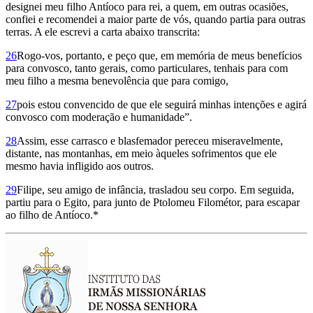
designei meu filho Antíoco para rei, a quem, em outras ocasiões,
confiei e recomendei a maior parte de vós, quando partia para outras
terras. A ele escrevi a carta abaixo transcrita:
26
Rogo-vos, portanto, e peço que, em memória de meus benefícios
para convos­co, tanto gerais, como particulares, te­nhais para com
meu filho a mesma benevolência que para comigo,
27
pois estou convencido de que ele seguirá minhas intenções e agirá
convosco com moderação e humanidade”.
28
Assim, esse carrasco e blasfemador pereceu miseravelmente,
distante, nas montanhas, em meio àqueles sofrimentos que ele
mesmo havia infligido aos outros.
29
Filipe, seu amigo de infância, trasladou seu corpo. Em seguida,
partiu para o Egito, para junto de Ptolomeu Filométor, para escapar
ao filho de Antíoco.*