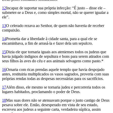
12
Incapaz de suportar sua própria infecção: “É justo – disse ele –
submeter-se a Deus e, como simples mortal, não se querer igualar a
ele”.
13
O celerado rezava ao Senhor, de quem não haveria de receber
compaixão.
14
Prometia dar a liberdade à cidade santa, para a qual ele se
encaminhava, a fim de arrasá-la e fazer dela um sepulcro.
15
Dizia ele que tornaria iguais aos atenienses todos os judeus que
havia julgado indignos de sepultura e bons para serem atirados com
seus filhos às aves do céu e aos animais selvagens como pasto.*
16
Ornaria com ricas prendas aquele templo que havia despojado
antes, restituiria multiplicados os vasos sagrados, proveria com suas
próprias rendas todas as despesas necessárias para os sacrifícios.
17
Além disso, ele mesmo se tornaria judeu e percorreria todos os
lugares habitados, proclamando o poder de Deus.
18
Mas suas dores não se atenuavam porque o justo castigo de Deus
pesava sobre ele. Então, desesperado em vista de seu estado,
escreveu aos judeus a seguinte carta, verdadeira súplica, assim