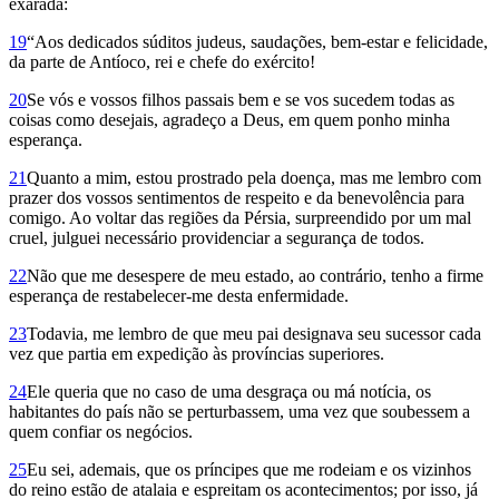
exarada:
19
“Aos dedicados súditos judeus, saudações, bem-estar e felicidade,
da parte de Antíoco, rei e chefe do exército!
20
Se vós e vossos filhos passais bem e se vos sucedem todas as
coisas como desejais, agradeço a Deus, em quem ponho minha
esperança.
21
Quanto a mim, estou prostrado pela doença, mas me lembro com
prazer dos vossos sentimentos de respeito e da benevolência para
comigo. Ao voltar das regiões da Pérsia, surpreendido por um mal
cruel, julguei necessário providenciar a segurança de todos.
22
Não que me desespere de meu estado, ao contrário, tenho a firme
esperança de restabelecer-me desta enfermidade.
23
Todavia, me lembro de que meu pai designava seu sucessor cada
vez que partia em expedição às províncias superiores.
24
Ele queria que no caso de uma desgraça ou má notícia, os
habitantes do país não se perturbassem, uma vez que soubessem a
quem confiar os negócios.
25
Eu sei, ademais, que os príncipes que me rodeiam e os vizinhos
do reino estão de atalaia e espreitam os acontecimentos; por isso, já