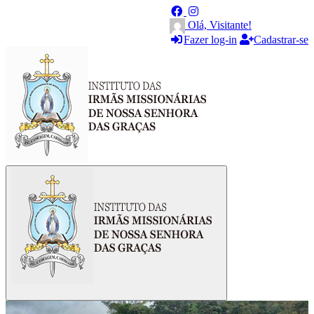
Olá, Visitante!
Fazer log-in
Cadastrar-se