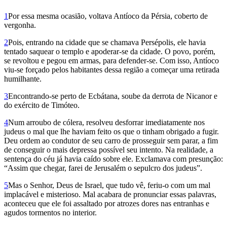
1
Por essa mesma ocasião, voltava Antíoco da Pérsia, coberto de
vergonha.
2
Pois, entrando na cidade que se chamava Persépolis, ele havia
tentado saquear o templo e apoderar-se da cidade. O povo, porém,
se revoltou e pegou em armas, para defender-se. Com isso, Antíoco
viu-se forçado pelos habitantes dessa região a começar uma retirada
humilhante.
3
Encontrando-se perto de Ecbátana, soube da derrota de Nicanor e
do exército de Timóteo.
4
Num arroubo de cólera, resolveu desforrar imediatamente nos
judeus o mal que lhe haviam feito os que o tinham obrigado a fugir.
Deu ordem ao condutor de seu carro de prosseguir sem parar, a fim
de conseguir o mais depressa possível seu intento. Na realidade, a
sentença do céu já havia caído sobre ele. Exclamava com presunção:
“Assim que chegar, farei de Jerusalém o sepulcro dos judeus”.
5
Mas o Senhor, Deus de Israel, que tudo vê, feriu-o com um mal
implacável e misterioso. Mal acabara de pronunciar essas palavras,
aconteceu que ele foi assaltado por atrozes dores nas entranhas e
agudos tormentos no interior.