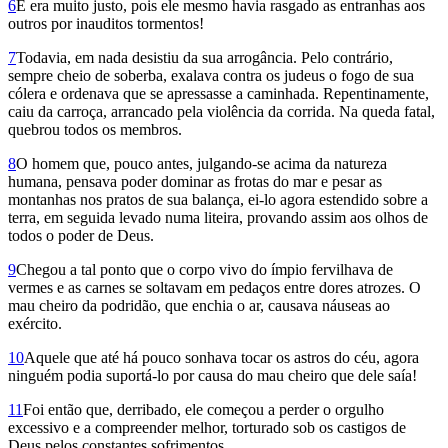
6
E era muito justo, pois ele mesmo havia rasgado as entranhas aos
outros por inauditos tormentos!
7
Todavia, em nada desistiu da sua arrogância. Pelo contrário,
sempre cheio de soberba, exalava contra os judeus o fogo de sua
cólera e ordenava que se apressasse a caminhada. Repentinamente,
caiu da carroça, arrancado pela violência da corrida. Na queda fatal,
quebrou todos os membros.
8
O homem que, pouco antes, julgando-se acima da natureza
humana, pensava poder dominar as frotas do mar e pesar as
montanhas nos pratos de sua balança, ei-lo agora estendido sobre a
terra, em seguida levado numa liteira, provando assim aos olhos de
todos o poder de Deus.
9
Chegou a tal ponto que o corpo vivo do ímpio fervilhava de
vermes e as carnes se soltavam em pedaços entre dores atrozes. O
mau cheiro da podridão, que enchia o ar, causava náuseas ao
exército.
10
Aquele que até há pouco sonhava tocar os astros do céu, agora
ninguém podia suportá-lo por causa do mau cheiro que dele saía!
11
Foi então que, derribado, ele começou a perder o orgulho
excessivo e a compreender melhor, torturado sob os castigos de
Deus pelos constantes sofrimentos.