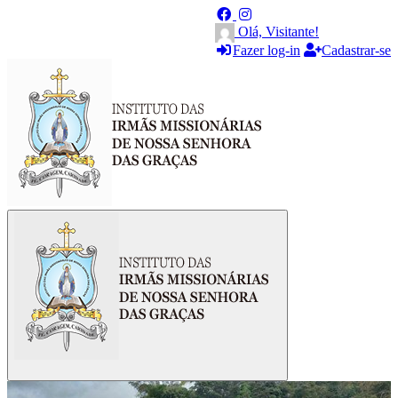
Olá, Visitante!
Fazer log-in
Cadastrar-se