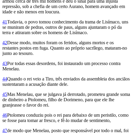
armou cerca de três mil homens e deu o sinal para uma injusta
repressão, sob a chefia de um certo Aurano, homem avançado em
idade e não menos em loucura.
41
Todavia, o povo tomou conhecimento da trama de Lisímaco, uns
se muniram de pedras, outros de paus, alguns ajuntaram o pó da
terra e atiraram sobre os homens de Lisímaco.
42
Desse modo, muitos foram os feridos, alguns mortos e os
restantes postos em fuga. Quanto ao próprio sacrílego, mataram-no
junto ao tesouro.
43
Por todas essas desordens, foi instaurado um processo contra
Menelau.
44
Quando o rei veio a Tiro, três enviados da assembleia dos anciãos
sustentaram a acusação diante dele.
45
Mas Menelau, que se julgava já derrotado, prometeu grande soma
de dinheiro a Ptolomeu, filho de Dorimeno, para que ele lhe
granjeasse o favor do rei.
46
Ptolomeu conduziu pois o rei para debaixo de um peristilo, como
se fosse para tomar ar fresco, e fê-lo mudar de sentimento,
47
de modo que Menelau, posto que responsável por todo o mal, foi