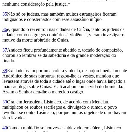
nenhuma consideração pela justiça.*
35
Não só os judeus, mas também muitos estrangeiros ficaram
indignados e consternados com esse assassínio iníquo
36
e, quando o rei entrou nas cidades de Cilícia, tanto os judeus da
cidade, como os gregos contrários à violência, vieram investigar o
motivo da morte arbitrária de Onias.
37
Antíoco ficou profundamente abatido e, tocado de compaixão,
chorou ao lembrar-se da sabedoria e da grande moderação do
finado.
38
Excitado assim por uma cólera violenta, despojou imediatamente
Andrônico de suas púrpuras, rasgou-lhe as vestes, mandou que
levassem através de toda a cidade até o lugar onde havia lançado a
mão sacrílega sobre Onias. E ali acabou com a vida do homicida.
Assim o Senhor deu-lhe o merecido castigo.
39
Ora, em Jerusalém, Lisímaco, de acordo com Menelau,
multiplicou os roubos sacrílegos e, divulgado o rumor, o povo
revoltou-se contra Lisímaco, porque muitos objetos de ouro haviam
sido levados.
40
Como a multidão se houvesse sub­levado em cólera, Lisímaco