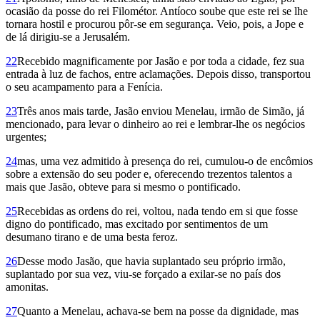
ocasião da posse do rei Filométor. Antíoco soube que este rei se lhe
tornara hostil e procurou pôr-se em segurança. Veio, pois, a Jope e
de lá dirigiu-se a Jerusalém.
22
Recebido magnificamente por Jasão e por toda a cidade, fez sua
entrada à luz de fachos, entre aclamações. Depois disso, transportou
o seu acampamento para a Fenícia.
23
Três anos mais tarde, Jasão enviou Menelau, irmão de Simão, já
mencionado, para levar o dinheiro ao rei e lembrar-lhe os negócios
urgentes;
24
mas, uma vez admitido à presença do rei, cumulou-o de encômios
sobre a extensão do seu poder e, oferecendo trezentos talentos a
mais que Jasão, obteve para si mesmo o pontificado.
25
Recebidas as ordens do rei, voltou, nada tendo em si que fosse
digno do pontificado, mas excitado por sentimentos de um
desumano tirano e de uma besta feroz.
26
Desse modo Jasão, que havia suplantado seu próprio irmão,
suplantado por sua vez, viu-se forçado a exilar-se no país dos
amonitas.
27
Quanto a Menelau, achava-se bem na posse da dignidade, mas