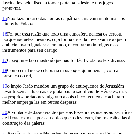
fascinados pelo disco, a tomar parte na palestra e nos jogos
proibidos.
15
Não faziam caso das honras da pátria e amavam muito mais os
títulos helênicos.
16
Foi por essa razão que logo uma atmosfera penosa os cercou,
porque naqueles mesmos, cuja forma de vida invejavam e a quem
ambicionavam igualar-se em tudo, encontraram inimigos e os
instrumentos para seu castigo.
17
O seguinte fato mostrará que não foi fácil violar as leis divinas.
18
Como em Tiro se celebrassem os jogos quinquenais, com a
presença do rei,
19
o ímpio Jasão mandou um grupo de antioquenos de Jerusalém
levar trezentas dracmas de prata para o sacrifício de Héracles, mas
os próprios portadores julgaram a coisa inconveniente e acharam
melhor empregá-las em outras despesas.
20
A vontade de Jasão era de que elas fossem destinadas ao sacrifício
de Héracles, mas, por causa dos que as levavam, foram destinadas à
construção das galeras.
21
Apolônio, filho de Menesteu, tinha sido enviado ao Egito, por