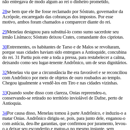
não entregava de modo algum ao rei o dinheiro prometido,
28
se bem que ele lhe fosse reclamado por Sóstrato, governador da
Acrópole, encarregado das cobranças dos impostos. Por esse
motivo, ambos foram chamados a comparecer diante do rei.
29
Menelau designou para substituí-lo como sumo sacerdote seu
irmão Lisímaco; Sóstrato deixou Crates, comandante dos cipriotas.
30
Entrementes, os habitantes de Tarso e de Malos se revoltaram,
porque suas cidades haviam sido entregues a Antioquide, concubina
do rei. 31 Partiu pois este a toda a pressa, para restabelecer a calma,
deixando como seu lugar-tenente Andrônico, um de seus dignitários.
32
Menelau viu que a circunstância lhe era favorável e se reconciliou
com Andrônico por meio de objetos de ouro roubados ao templo.
Chegou igualmente a vendê-los em Tiro e nas cidades vizinhas.
33
Quando soube disso com clareza, Onias repreendeu-o,
conservando-se retirado no território inviolável de Dafne, perto de
Antioquia.
34
Por causa disso, Menelau tomou à parte Andrônico, e induziu-o a
matar Onias. Andrônico dirigiu-se, pois, para junto dele, enganou-o
com astúcia, deu-lhe garantias, que confirmou por juramento, levou-
o a deixar seu esconderijo e matou-o no mesmo instante, sem