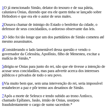
1
O já mencionado Simão, delator do tesouro e de sua pátria,
caluniava Onias, dizendo que era ele quem tinha se lançado sobre
Heliodoro e que era ele o autor de seus males.
2
Ousava chamar de inimigo do Estado o benfeitor da cidade, o
defensor de seus concidadãos, o ardoroso observante das leis.
3
O ódio foi tão longe que um dos partidários de Simão cometeu até
mesmo assassinatos.
4
Considerando o lado la­mentável dessa questão e vendo o
governador da Celessíria, Apo­lônio, filho de Menes­teu, excitar a
malícia de Simão,*
5
dirigiu-se Onias para junto do rei, não que ele tivesse a intenção de
acusar seus conci­da­dãos, mas para advertir acerca dos interesses
públicos e privados de todo o seu povo.
6
Via muito bem que, sem uma intervenção do rei, seria impossível
restabelecer a paz e pôr termo aos desatinos de Simão.
7
Após a morte de Seleuco e tendo subido ao trono Antíoco,
chamado Epífanes, Jasão, irmão de Onias, usurpou
fraudulentamente o cargo de sumo sacerdote.*