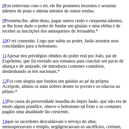
8
Em entrevista com o rei, ele lhe prometeu trezentos e sessenta
talentos de prata e oitenta talentos de outras rendas.
9
Prometia-lhe, além disso, pagar outros cento e cinquenta talentos,
se lhe fosse dado o poder de fundar um ginásio e uma efebia e de
receber as inscrições dos antioquenos de Jerusalém.*
10
O rei consentiu. Logo que subiu ao poder, Jasão arrastou seus
concidadãos para o helenismo.
11
Apesar dos privilégios obtidos do poder real por João, pai de
Eupólemo, que foi enviado aos romanos para concluir um pacto de
aliança e de amizade, ele introduziu costumes contrários,
desdenhando as leis nacionais.*
12
Foi com alegria que fundou um ginásio ao pé da própria
Acrópole, alistou os mais nobres dentre os jovens e os educou ao
pétaso.*
13
Por causa da perversidade inaudita do ímpio Jasão, que não era de
modo algum pontífice, obteve o helenismo tal êxito e os costumes
pagãos uma atualidade tão crescente,
14
que os sacerdotes descuidavam o serviço do altar,
menosprezavam o templo, negligenciavam os sacrifícios, corriam,