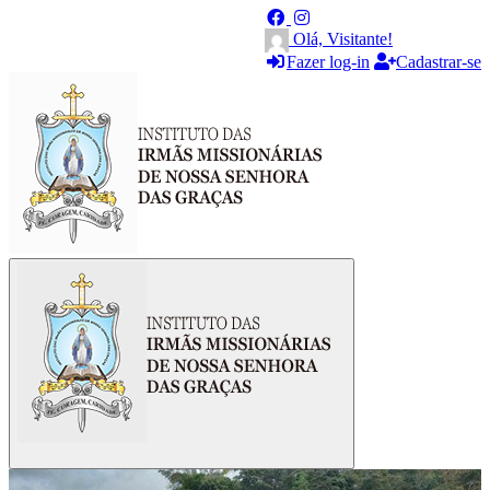
Olá, Visitante!
Fazer log-in
Cadastrar-se