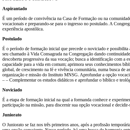
Aspirantado
É um período de convivência na Casa de Formação ou na comunidade f
vocacionais e preparando-se para o ingresso no postulado. A Congreg
experiência apostólica.
Postulado
É o período de formação inicial que precede o noviciado e possibilit
seu chamado à Vida Consagrada na Congregação dando continuidade ao
descoberta progressiva da sua vocação; busca a identificação com a e
capacidade para a vida em comum; aprimora seus conhecimentos bíblico
global, de crescimento na fé e vivência comunitária, numa busca de ass
organização e missão do Instituto MNSG. Aprofundar a opção vocacio
– – Complementar os estudos didáticos e aprofundar o bíblico e teoló
Noviciado
É a etapa de formação inicial na qual a formanda conhece e experimen
participação na missão, para discernir sua opção vocacional e decidi
Juniorato
O Juniorato se faz nos três primeiros anos, após a profissão temporá
uma opção consciente. Nesse período, há uma busca de harmonia entra