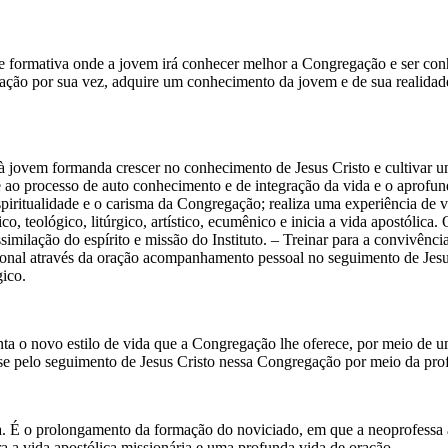
ormativa onde a jovem irá conhecer melhor a Congregação e ser conhe
ação por sua vez, adquire um conhecimento da jovem e de sua realidade
a à jovem formanda crescer no conhecimento de Jesus Cristo e cultivar 
 processo de auto conhecimento e de integração da vida e o aprofund
spiritualidade e o carisma da Congregação; realiza uma experiência de
, teológico, litúrgico, artístico, ecumênico e inicia a vida apostóli
imilação do espírito e missão do Instituto. – Treinar para a convivência
nal através da oração acompanhamento pessoal no seguimento de Jesus
gico.
ta o novo estilo de vida que a Congregação lhe oferece, por meio de u
r-se pelo seguimento de Jesus Cristo nessa Congregação por meio da prof
ria. É o prolongamento da formação do noviciado, em que a neoprofessa
 a vida apostólica missionária e uma profunda vida de oração.