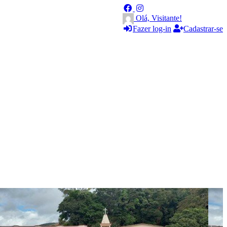
Olá, Visitante!
Fazer log-in
Cadastrar-se