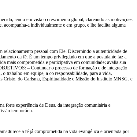
cida, tendo em vista o crescimento global, clareando as motivações
, acompanha-a individualmente e em grupo, e lhe facilita alguma
um relacionamento pessoal com Ele. Discernindo a autenticidade de
amento da fé. É um tempo privilegiado em que a postulante faz a
 vida mais comprometida e participativa em comunidade; avalia sua
ca. OBJETIVOS: – Continuar o processo de formação e de integração
, o trabalho em equipe, a co responsabilidade, para a vida,
 Cristo, do Carisma, Espiritualidade e Missão do Instituto MNSG. e
ma forte experiência de Deus, da integração comunitária e
issão temporária.
 amadurece a fé já comprometida na vida evangélica e orientada por