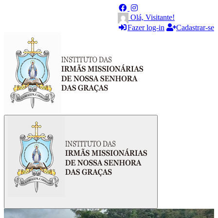
Olá, Visitante!
Fazer log-in
Cadastrar-se