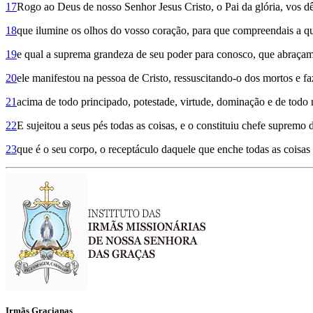
17
Rogo ao Deus de nosso Senhor Jesus Cristo, o Pai da glória, vos dê
18
que ilumine os olhos do vosso coração, para que compreendais a que
19
e qual a suprema grandeza de seu poder para conosco, que abraçam
20
ele manifestou na pessoa de Cristo, ressuscitando-o dos mortos e fa
21
acima de todo principado, potestade, virtude, dominação e de tod
22
E sujeitou a seus pés todas as coisas, e o constituiu chefe supremo d
23
que é o seu corpo, o receptáculo daquele que enche todas as coisas
Irmãs Gracianas