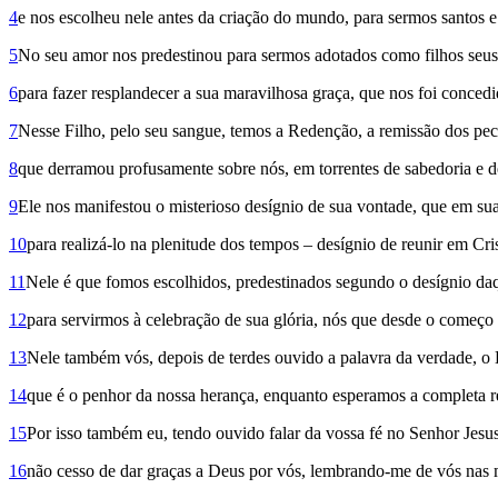
4
e nos escolheu nele antes da criação do mundo, para sermos santos e 
5
No seu amor nos predestinou para sermos adotados como filhos seus 
6
para fazer resplandecer a sua maravilhosa graça, que nos foi conce
7
Nesse Filho, pelo seu sangue, temos a Redenção, a remissão dos pec
8
que derramou profusamente sobre nós, em torrentes de sabedoria e d
9
Ele nos manifestou o misterioso desígnio de sua vontade, que em su
10
para realizá-lo na plenitude dos tempos – desígnio de reunir em Crist
11
Nele é que fomos escolhidos, predestinados segundo o desígnio daq
12
para servirmos à celebração de sua glória, nós que desde o começo
13
Nele também vós, depois de terdes ouvido a palavra da verdade, o 
14
que é o penhor da nossa herança, enquanto esperamos a completa r
15
Por isso também eu, tendo ouvido falar da vossa fé no Senhor Jesus
16
não cesso de dar graças a Deus por vós, lembrando-me de vós nas 