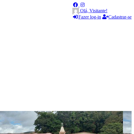
Olá, Visitante!
Fazer log-in
Cadastrar-se