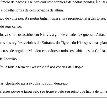
úmero de nações. Ele edificou uma fortaleza de pedras polidas, à qual
 e pôs-lhe torres de cem côvados de altura.
o de vinte pés. As portas tinham uma altura proporcional à das torres.
de seus carros.
ava sobre os assírios em Nínive, a grande cidade, fez guerra a Arfax
es das regiões vizinhas do Eufrates, do Tigre e do Hidaspes e nas planí
heu-se de orgulho. Mandou emissários a todos os habitantes da Cilícia
e Esdre­lão,
m, a toda a terra de Gessen e até aos confins da Etiópia.
s, chegando até a expulsá-los com des­prezo.
s esses povos e jurou pelo seu trono e pelo seu reino que havia de toma