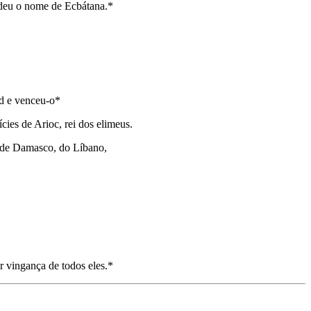
 deu o nome de Ecbá­tana.*
ad e venceu-o*
cies de Arioc, rei dos elimeus.
, de Damasco, do Líbano,
r vingança de todos eles.*