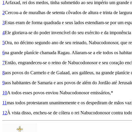
1
Arfaxad, rei dos medos, tinha submetido ao seu império um grande n
2
Cercou-a de muralhas de setenta côvados de altura e trinta de largura
3
Estas eram de forma quadrada e seus lados estendiam-se por um espaç
4
Ele gloriava-se do poder invencível do seu exército e da imponência 
5
Ora, no décimo segundo ano de seu reinado, Nabucodonosor, que rein
6
na grande planície chamada Ragau. Aliaram-se a ele todos os habitant
7
Então, engrandeceu-se o reino de Nabu­co­donosor e seu coração enc
8
aos povos do Carmelo e de Galaad, aos gali­leus, na grande planície d
9
aos habitantes de Samaria e aos povos de além do Jordão até Jerusalé
10
A todos esses povos enviou Nabucodo­nosor emissários,*
11
mas todos protestaram unanimemente e os despediram de mãos vazia
12
À vista disso, encheu-se de cólera o rei Nabucodonosor contra todo