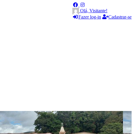
Olá, Visitante!
Fazer log-in
Cadastrar-se