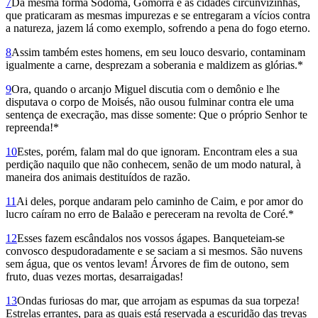
7
Da mesma forma Sodoma, Gomor­ra e as cidades circunvizinhas,
que praticaram as mesmas impurezas e se entregaram a vícios contra
a natureza, jazem lá como exemplo, sofrendo a pena do fogo eterno.
8
Assim também estes homens, em seu louco desvario, contaminam
igualmente a carne, desprezam a soberania e maldizem as glórias.*
9
Ora, quando o arcanjo Miguel discutia com o demônio e lhe
disputava o corpo de Moisés, não ousou fulminar contra ele uma
sentença de execração, mas disse somente: Que o próprio Senhor te
repreenda!*
10
Estes, porém, falam mal do que ignoram. Encontram eles a sua
perdição naquilo que não conhecem, senão de um modo natural, à
maneira dos animais destituídos de razão.
11
Ai deles, porque andaram pelo caminho de Caim, e por amor do
lucro caíram no erro de Balaão e pereceram na revolta de Coré.*
12
Esses fazem escândalos nos vossos ágapes. Banqueteiam-se
convosco despudorada­mente e se saciam a si mesmos. São nuvens
sem água, que os ventos levam! Árvores de fim de outono, sem
fruto, duas vezes mortas, desarrai­gadas!
13
Ondas furiosas do mar, que arrojam as espumas da sua torpeza!
Estrelas errantes, para as quais está reservada a escuridão das trevas