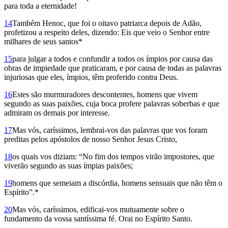
para toda a eternidade!
14
Também Henoc, que foi o oitavo patriarca depois de Adão,
profetizou a respeito deles, dizendo: Eis que veio o Senhor entre
milhares de seus santos*
15
para julgar a todos e confundir a todos os ímpios por causa das
obras de impiedade que praticaram, e por causa de todas as palavras
injuriosas que eles, ímpios, têm proferido contra Deus.
16
Estes são murmuradores descontentes, homens que vivem
segundo as suas paixões, cuja boca profere palavras soberbas e que
admiram os demais por interesse.
17
Mas vós, caríssimos, lembrai-vos das palavras que vos foram
preditas pelos apóstolos de nosso Senhor Jesus Cristo,
18
os quais vos diziam: “No fim dos tempos virão impostores, que
viverão segundo as suas ímpias paixões;
19
homens que semeiam a discórdia, homens sensuais que não têm o
Espírito”.*
20
Mas vós, caríssimos, edificai-vos mutua­mente sobre o
fundamento da vossa santíssima fé. Orai no Espírito Santo.