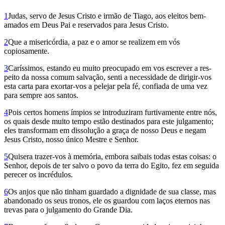
1
Judas, servo de Jesus Cristo e irmão de Tiago, aos eleitos bem-
amados em Deus Pai e reservados para Jesus Cristo.
2
Que a misericórdia, a paz e o amor se realizem em vós
copiosamente.
3
Caríssimos, estando eu muito preocupado em vos escrever a res­
peito da nossa comum salvação, senti a necessidade de dirigir-vos
esta carta para exortar-vos a pelejar pela fé, confiada de uma vez
para sempre aos santos.
4
Pois certos homens ímpios se introduziram furtivamente entre nós,
os quais desde muito tempo estão destinados para este julgamento;
eles transformam em dissolução a graça de nosso Deus e negam
Jesus Cristo, nosso único Mestre e Senhor.
5
Quisera trazer-vos à memória, embora saibais todas estas coisas: o
Senhor, depois de ter salvo o povo da terra do Egito, fez em seguida
perecer os incrédulos.
6
Os anjos que não tinham guardado a digni­dade de sua classe, mas
abandonado os seus tronos, ele os guardou com laços eternos nas
trevas para o julgamento do Grande Dia.