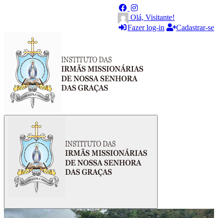
Olá, Visitante!
Fazer log-in
Cadastrar-se