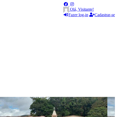
Olá, Visitante!
Fazer log-in
Cadastrar-se