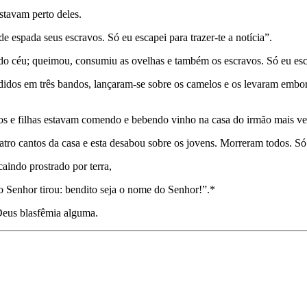
stavam perto deles.
 espada seus escravos. Só eu escapei para trazer-te a notícia”.
 do céu; queimou, consumiu as ovelhas e também os escravos. Só eu escap
vididos em três bandos, lançaram-se sobre os camelos e os levaram embor
ilhos e filhas estavam comendo e bebendo vinho na casa do irmão mais ve
ro cantos da casa e esta desabou sobre os jovens. Morreram todos. Só e
aindo prostrado por terra,
o Senhor tirou: bendito seja o nome do Senhor!”.*
Deus blasfêmia alguma.