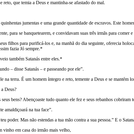
reto, que temia a Deus e mantinha-se afastado do mal.
s, quinhentas jumentas e uma grande quantidade de escravos. Este homem
mente, para se banquetearem, e convidavam suas três irmãs para comer e
 filhos para purificá-los e, na manhã do dia seguinte, oferecia holoca
ssim fazia Jó sempre.*
veio também Satanás entre eles.*
ndo – disse Satanás – e passeando por ele”.
ele na terra. É um homem íntegro e reto, temente a Deus e se mantém l
e a Deus?
s seus bens? Abençoaste tudo quanto ele fez e seus rebanhos cobriram t
te amaldiçoará na tua face”.
teu poder. Mas não estendas a tua mão contra a sua pessoa.” E o Satan
am vinho em casa do irmão mais velho,