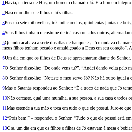
1
Havia, na terra de Hus, um homem chamado Jó. Era homem íntegro e 
2
Nasceram-lhe sete filhos e três filhas.
3
Possuía sete mil ovelhas, três mil camelos, quinhentas juntas de boi
4
Seus filhos tinham o costume de ir à casa uns dos outros, alternada
5
Quando acabava a série dos dias de banquetes, Jó mandava chamar seus
meus filhos tenham pecado e amaldiçoado a Deus em seu coração”. A
6
Um dia em que os filhos de Deus se apresentaram diante do Senhor, 
7
O Senhor disse-lhe: “De onde vens tu?”. “Andei dando volta pelo mu
8
O Senhor disse-lhe: “Notaste o meu servo Jó? Não há outro igual a 
9
Mas o Satanás respondeu ao Senhor: “É a troco de nada que Jó tem
10
Não cercaste, qual uma muralha, a sua pessoa, a sua casa e todos o
11
Mas estende a tua mão e toca em tudo o que ele possui. Juro-te que 
12
“Pois bem!” – respondeu o Senhor. “Tudo o que ele possui está em 
13
Ora, um dia em que os filhos e filhas de Jó estavam à mesa e bebi