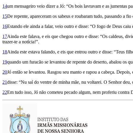
14
um mensageiro veio dizer a Jó: “Os bois lavravam e as jumentas pa
15
De repente, apareceram os sabeus e roubaram tudo, passando a fio de
16
Estando ele ainda a falar, veio outro e disse: “O fogo de Deus caiu
17
Ainda este falava, e eis que chegou outro e disse: “Os caldeus, di
trazer-te a notícia!”.
18
Ainda este estava falando, e eis que entrou outro e disse: “Teus f
19
quando um furacão se levantou de repente do deserto, abalou os quat
20
Jó então se levantou. Rasgou seu manto e rapou a cabeça. Depois, c
21
disse: “Nu saí do ventre de minha mãe, nu voltarei. O Senhor deu, 
22
Em tudo isso, Jó não cometeu pecado algum, nem proferiu contra 