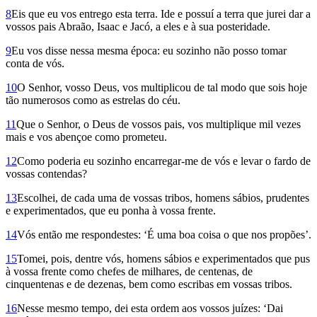
8
Eis que eu vos entrego esta terra. Ide e possuí a terra que jurei dar a
vossos pais Abraão, Isaac e Jacó, a eles e à sua posteridade.
9
Eu vos disse nessa mesma época: eu sozinho não posso tomar
conta de vós.
10
O Senhor, vosso Deus, vos multiplicou de tal modo que sois hoje
tão numerosos como as estrelas do céu.
11
Que o Senhor, o Deus de vossos pais, vos multiplique mil vezes
mais e vos abençoe como prometeu.
12
Como poderia eu sozinho encarregar-me de vós e levar o fardo de
vossas contendas?
13
Escolhei, de cada uma de vossas tribos, homens sábios, prudentes
e experimentados, que eu ponha à vossa frente.
14
Vós então me respondestes: ‘É uma boa coisa o que nos propões’.
15
Tomei, pois, dentre vós, homens sábios e experimentados que pus
à vossa frente como chefes de milhares, de centenas, de
cinquentenas e de dezenas, bem como escribas em vossas tribos.
16
Nesse mesmo tempo, dei esta ordem aos vossos juízes: ‘Dai