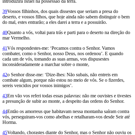
introduzirá Israel na possessão da terra.
39
Vossos filhinhos, dos quais dissestes que seriam a presa do
deserto, e vossos filhos, que hoje ainda não sabem distinguir o bem
do mal, estes entrarão; a eles darei a terra e a possuirão.
40
Quanto a vós, voltai para trás e parti para o deserto na direção do
mar Vermelho.
41
Vós respondestes-me: ‘Pecamos contra o Senhor. Vamos
combater, como o Senhor, nosso Deus, nos ordenou’. E quando
cada um de vós, tomando as suas armas, vos dispusestes
inconsideradamente a marchar sobre o monte,
42
o Senhor disse-me: ‘Dize-lhes: Não subais, não entreis em
combate algum, porque não estou no meio de vós. Se o fizerdes,
sereis vencidos por vossos inimigos’.
43
Em vão vos referi todas essas palavras: não me ouvistes e tivestes
a presunção de subir ao monte, a despeito das ordens do Senhor.
44
Então os amorreus que habitavam nessa montanha saíram contra
vós, perseguiram-vos como abelhas e retalharam-vos desde Seir até
Horma.
45
Voltando, chorastes diante do Senhor, mas o Senhor não ouviu os