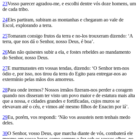
23
Vosso parecer agradou-me, e escolhi dentre vós doze homens, um
de cada tribo.
24
Eles partiram, subiram as montanhas e chegaram ao vale de
Escol, explorando a terra.
25
Tomaram consigo frutos da terra e no-los trouxeram dizendo: ‘A
terra, que nos dá o Senhor, nosso Deus, é boa’.
26
Mas não quisestes subir a ela, e fostes rebeldes ao mandamento
do Senhor, nosso Deus.
27
E murmurastes em vossas tendas, dizendo: ‘O Senhor tem-nos
ódio e, por isso, nos tirou da terra do Egito para entregar-nos ao
extermínio pelas mãos dos amorreus.
28
Para onde iremos? Nossos irmãos fizeram-nos perder a coragem
quando nos disseram ter visto um povo maior e de estatura mais alta
que a nossa, e cidades grandes e fortificadas, cujos muros se
elevavam até o céu, e vimos até mesmo filhos de Enacim por lá’.
29
Eu, porém, vos respondi: ‘Não vos assusteis nem tenhais medo
deles.
30
O Senhor, vosso Deus, que marcha diante de vós, combaterá ele
mesmo em vosso lugar, como sempre o fez sob os vossos olhos, no