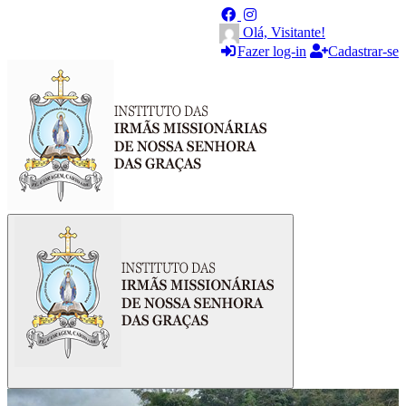
Olá, Visitante!
Fazer log-in
Cadastrar-se