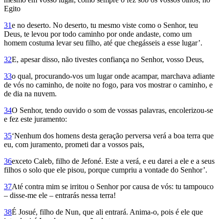
Egito
31
e no deserto. No deserto, tu mesmo viste como o Senhor, teu
Deus, te levou por todo caminho por onde andaste, como um
homem costuma levar seu filho, até que chegásseis a esse lugar’.
32
E, apesar disso, não tivestes confiança no Senhor, vosso Deus,
33
o qual, procurando-vos um lugar onde acampar, marchava adiante
de vós no caminho, de noite no fogo, para vos mostrar o caminho, e
de dia na nuvem.
34
O Senhor, tendo ouvido o som de vossas palavras, encolerizou-se
e fez este juramento:
35
‘Nenhum dos homens desta geração perversa verá a boa terra que
eu, com juramento, prometi dar a vossos pais,
36
exceto Caleb, filho de Jefoné. Este a verá, e eu darei a ele e a seus
filhos o solo que ele pisou, porque cumpriu a vontade do Senhor’.
37
Até contra mim se irritou o Senhor por causa de vós: tu tampouco
– disse-me ele – entrarás nessa terra!
38
É Josué, filho de Nun, que ali entrará. Anima-o, pois é ele que