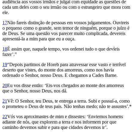
audiência aos vossos irmãos e julgai com equidade as questões de
cada um deles com o seu irmão ou com o estrangeiro que mora com
ele.
17
Não fareis distinção de pessoas em vossos julgamentos. Ouvireis
o pequeno como o grande, sem temor de ninguém, porque o juízo é
de Deus. Se uma questão vos parecer muito complicada, devereis
apresentá-la a mim para que eu a ouça.
18
É assim que, naquele tem­po, vos ordenei tudo o que devíeis
fazer’.”
19
“Depois partimos de Horeb para atravessar esse vasto e terrível
deserto que vistes, do monte dos amorreus, como nos havia
ordenado o Senhor, nosso Deus. E chegamos a Cades Barne.
20
Eu vos disse então: ‘Eis-vos chegados ao monte dos amorreus
que o Senhor, nosso Deus, nos dá.
21
Vê: O Senhor, teu Deus, te entrega a terra. Subi e possuí-a, como
o prometeu o Deus de teus pais. Não tenhas medo; não te assustes’.*
22
Vós vos aproximastes de mim e dissestes: ‘Enviemos homens
adiante de nós, que explorem a terra e nos informem por que
caminho devemos subir e para que cidades devemos ir’.