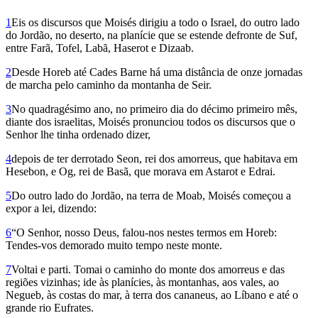
1
Eis os discursos que Moisés dirigiu a todo o Israel, do outro lado
do Jordão, no deserto, na planície que se estende defronte de Suf,
entre Farã, Tofel, Labã, Haserot e Dizaab.
2
Desde Horeb até Cades Barne há uma distância de onze jornadas
de marcha pelo caminho da montanha de Seir.
3
No quadragésimo ano, no primeiro dia do décimo primeiro mês,
dian­te dos israelitas, Moisés pronunciou todos os discursos que o
Senhor lhe tinha ordenado dizer,
4
depois de ter derrotado Seon, rei dos amorreus, que habitava em
Hesebon, e Og, rei de Basã, que morava em Astarot e Edrai.
5
Do outro lado do Jordão, na terra de Moab, Moisés começou a
expor a lei, dizendo:
6
“O Senhor, nosso Deus, falou-nos nestes termos em Horeb:
Tendes-vos demorado muito tempo neste monte.
7
Voltai e parti. Tomai o caminho do monte dos amorreus e das
regiões vizinhas; ide às planícies, às montanhas, aos vales, ao
Negueb, às costas do mar, à terra dos cananeus, ao Líbano e até o
grande rio Eufrates.