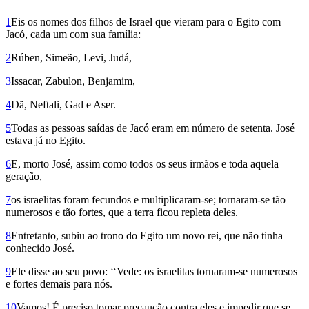
1
Eis os nomes dos filhos de Israel que vieram para o Egito com
Jacó, cada um com sua família:
2
Rúben, Simeão, Levi, Judá,
3
Issacar, Zabulon, Benjamim,
4
Dã, Neftali, Gad e Aser.
5
Todas as pes­soas saídas de Jacó eram em número de setenta. José
estava já no Egito.
6
E, morto José, assim como todos os seus irmãos e toda aquela
geração,
7
os israelitas foram fecundos e multiplicaram-se; tornaram-se tão
numerosos e tão fortes, que a terra ficou repleta deles.
8
Entretanto, subiu ao trono do Egito um novo rei, que não tinha
conhecido José.
9
Ele disse ao seu povo: ‘‘Vede: os israelitas tornaram-se numerosos
e fortes demais para nós.
10
Vamos! É preciso tomar precaução contra eles e impedir que se