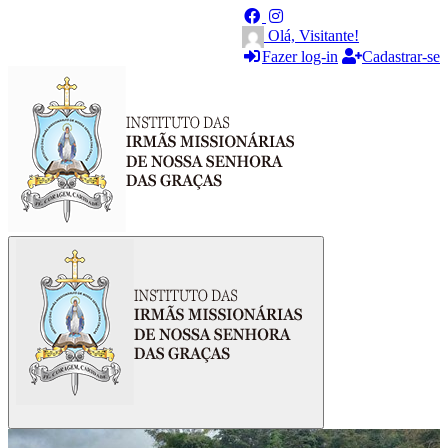
Olá, Visitante!
Fazer log-in
Cadastrar-se