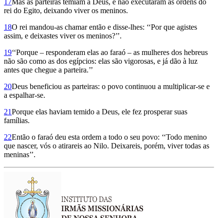
17
Mas as parteiras temiam a Deus, e não executaram as ordens do
rei do Egito, deixando viver os meninos.
18
O rei mandou-as chamar então e disse-lhes: ‘‘Por que agistes
assim, e deixastes viver os meninos?’’.
19
‘‘Porque – responderam elas ao faraó – as mulheres dos hebreus
não são como as dos egípcios: elas são vigorosas, e já dão à luz
antes que chegue a parteira.’’
20
Deus beneficiou as parteiras: o povo continuou a multiplicar-se e
a espa­lhar-se.
21
Porque elas haviam temido a Deus, ele fez prosperar suas
famílias.
22
Então o faraó deu esta ordem a todo o seu povo: ‘‘Todo menino
que nascer, vós o atirareis ao Nilo. Deixareis, porém, viver todas as
meninas’’.