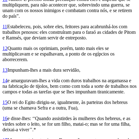
multipliquem, para não acontecer que, sobrevindo uma guerra, se
unam com os nossos inimigos e combatam contra nós, e se retirem
do país”.
11
Estabeleceu, pois, sobre eles, feitores para acabrunhá-los com
trabalhos penosos: eles cons­truíram para o faraó as cidades de Pitom
e Ramsés, que deviam servir de entreposto.
12
Quanto mais os oprimiam, porém, tanto mais eles se
multiplicavam e se espalhavam, a ponto de os egípcios os
aborrecerem.
13
Impunham-lhes a mais dura servidão,
14
e amarguravam-lhes a vida com duros traba­lhos na argamassa e
na fabricação de tijolos, bem como com toda a sorte de trabalhos nos
campos e todas as tarefas que se lhes impunham tiranicamente.
15
O rei do Egito dirigiu-se, igualmente, às parteiras dos hebreus
(uma se chamava Sefra e a outra, Fua),
16
e disse-lhes: ‘‘Quando assistirdes às mulheres dos hebreus, e as
virdes sobre o leito, se for um filho, matai-o; mas se for uma filha,
dei­xai-a viver’’.*