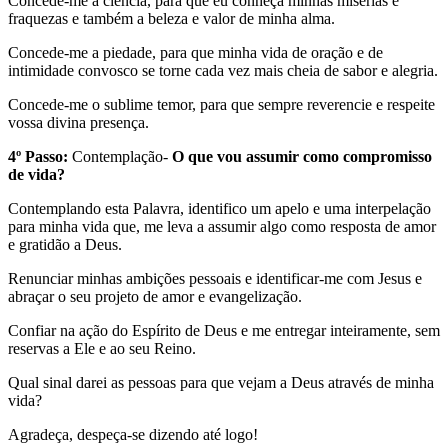
Concede-me a ciência, para que eu conheça minhas misérias e
fraquezas e também a beleza e valor de minha alma.
Concede-me a piedade, para que minha vida de oração e de
intimidade convosco se torne cada vez mais cheia de sabor e alegria.
Concede-me o sublime temor, para que sempre reverencie e respeite
vossa divina presença.
4º Passo:
Contemplação-
O que vou assumir como compromisso
de vida?
Contemplando esta Palavra, identifico um apelo e uma interpelação
para minha vida que, me leva a assumir algo como resposta de amor
e gratidão a Deus.
Renunciar minhas ambições pessoais e identificar-me com Jesus e
abraçar o seu projeto de amor e evangelização.
Confiar na ação do Espírito de Deus e me entregar inteiramente, sem
reservas a Ele e ao seu Reino.
Qual sinal darei as pessoas para que vejam a Deus através de minha
vida?
Agradeça, despeça-se dizendo até logo!