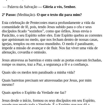
— Palavra da Salvação
— Glória a vós, Senhor.
2º Passo:
(Meditação)-
O que o texto diz para mim?
Esta celebração de Pentecostes marca profundamente a vida da
comunidade de fé, pois, tendo Jesus subido para o céu e seus
discípulos ficado “sozinhos”, como que órfãos, Jesus envia o
Paráclito, o seu Espírito sobre eles. Este Espírito quebra as correntes
que aprisionam no medo, que nos fecham dentro de nossas casas,
igrejas, templos ou em nosso mundinho. O medo é paralisante,
impede a missão de avançar e de fluir. Nos faz viver uma vida de
alienação, covardia e omissão.
Jesus atravessa as barreiras e entra onde as portas estavam fechadas,
rompe os muros, traz a Paz, a segurança a fé e a confiança.
Quais são os medos tem paralisado a minha vida?
Quais barreiras precisam ser atravessadas por Jesus, por mim
mesmo?
Quais apelos o Espírito da Verdade me faz?
Jesus desde o início, formou os seus discípulos em seu Espírito,
aquele que revela toda a Verdade. É o Espírito que nos dá a