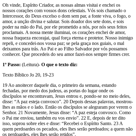
Oh vinde, Espírito Criador, as nossas almas visitai e enchei os
nossos corações com vossos dons celestiais. Vós sois chamado o
Intercessor, do Deus excelso o dom sem par, a fonte viva, o fogo, o
amor, a unção divina e salutar. Sois doador dos sete dons, e sois
poder na mão do Pai, por ele prometido a nós, por nós seus feitos
proclamais. A nossa mente iluminai, os corações enchei de amor,
nossa fraqueza encorajai, qual força eterna e protetor. Nosso inimigo
repeli, e concedei-nos vossa paz; se pela graça nos guiais, o mal
deixamos para trás. Ao Pai e ao Filho Salvador por vós possamos
conhecer. Que procedeis do seu amor fazei-nos sempre firmes crer.
1º Passo:
(Leitura)-
O que o texto diz:
Texto Bíblico Jo 20, 19-23
19 Ao anoitecer daquele dia, o primeiro da semana, estando
fechadas, por medo dos judeus, as portas do lugar onde os
discípulos se encontravam, Jesus entrou e, pondo-se no meio deles,
disse: “A paz esteja convosco”. 20 Depois dessas palavras, mostrou-
lhes as mãos e o lado. Então os discípulos se alegraram por verem o
Senhor. 21 Novamente, Jesus disse: “A paz esteja convosco. Como
o Pai me enviou, também eu vos envio”. 22 E, depois de ter dito
isso, soprou sobre eles e disse: “Recebei o Espírito Santo. 23 A
quem perdoardes os pecados, eles lhes serão perdoados; a quem não
os perdoardes, eles lhes serão retidos”.