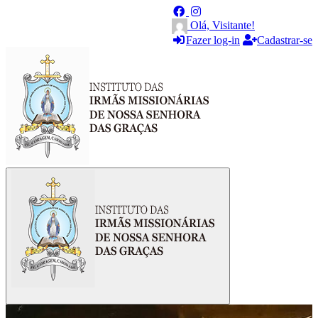
Olá, Visitante!
Fazer log-in
Cadastrar-se